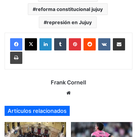
reforma constitucional jujuy
represión en Jujuy
LinkedIn
Tumblr
Pinterest
Reddit
VKontakte
Compartir por mail
Imprimir
Frank Cornell
Sitio
web
Artículos relacionados