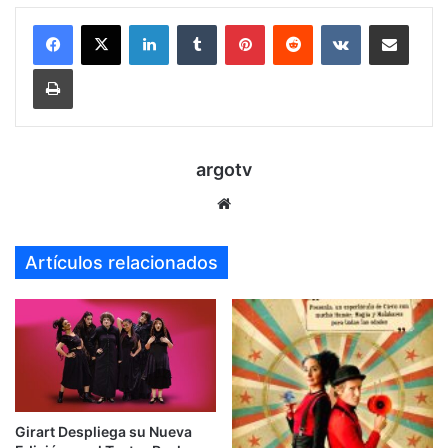
LinkedIn
Tumblr
Pinterest
Reddit
VKontakte
Compartir por mail
Imprimir
argotv
Sitio
web
Artículos relacionados
Girart Despliega su Nueva