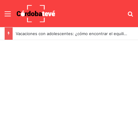
Menú
B
Vacaciones con adolescentes: ¿cómo encontrar el equilibrio entre libertad y supervisión?