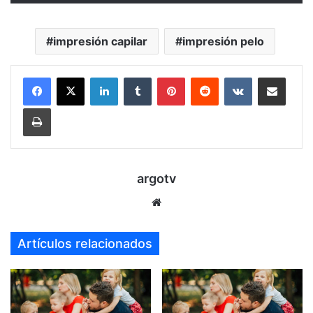
impresión capilar
impresión pelo
LinkedIn
Tumblr
Pinterest
Reddit
VKontakte
Compartir por mail
Imprimir
argotv
Sitio
web
Artículos relacionados