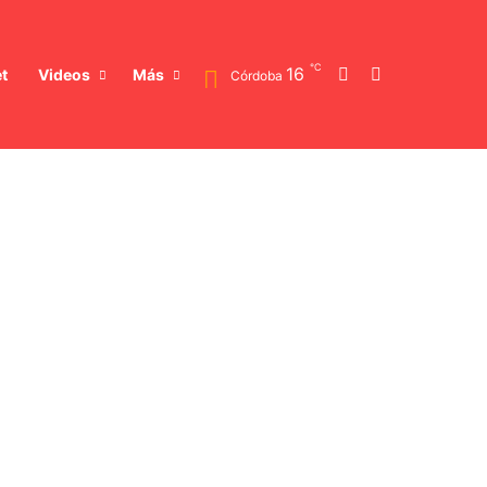
℃
Switch skin
Buscar
16
t
Videos
Más
Córdoba
ales