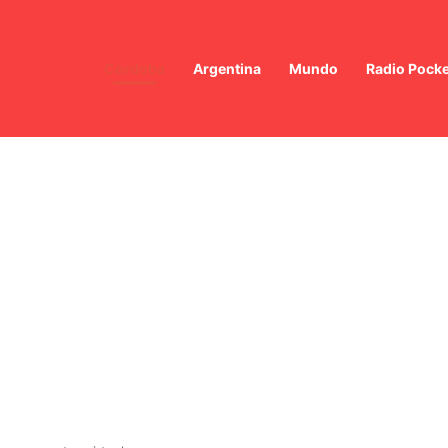
Córdoba
Argentina
Mundo
Radio Pocke
munidad Celebra a San Cayetano con Misa Central y Actividades Gremi