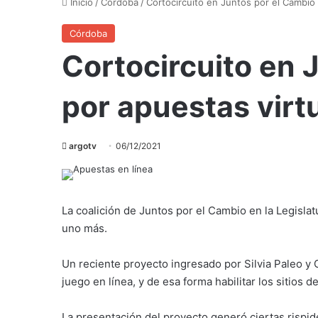
Inicio
/
Córdoba
/
Cortocircuito en Juntos por el Cambio 
Córdoba
Cortocircuito en 
por apuestas virt
argotv
06/12/2021
La coalición de Juntos por el Cambio en la Legisla
uno más.
Un reciente proyecto ingresado por Silvia Paleo y 
juego en línea, y de esa forma habilitar los sitios d
La presentación del proyecto generó ciertas rispid