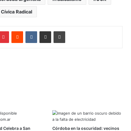
 Cívica Radical
mblr
Pinterest
Reddit
VKontakte
Compartir por mail
Imprimir
 Celebra a San
Córdoba en la oscuridad: vecinos