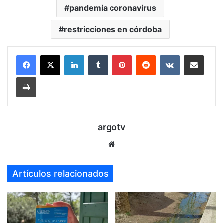
pandemia coronavirus
restricciones en córdoba
LinkedIn
Tumblr
Pinterest
Reddit
VKontakte
Compartir por mail
Imprimir
argotv
Sitio
web
Artículos relacionados