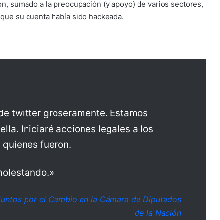
ión, sumado a la preocupación (y apoyo) de varios sectores,
que su cuenta había sido hackeada.
de twitter groseramente. Estamos
ella. Iniciaré acciones legales a los
 quienes fueron.
molestando.»
 Juntos por el Cambio en la Cámara de Diputados
de la Nación