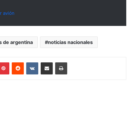
r avión
s de argentina
noticias nacionales
mblr
Pinterest
Reddit
VKontakte
Compartir por mail
Imprimir