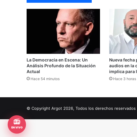
La Democracia en Escena: Un
Nueva fecha p
Análisis Profundo de la Situación
audios en la
Actual
implica para l
Hace 54 minutos
Hace 3 horas
© Copyright Argot 2026, Todos los derechos reservado
📻
EN VIVO