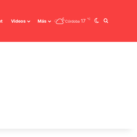
℃
Switch skin
Buscar
17
et
Videos
Más
Córdoba
ión de elecciones en Nicaragua