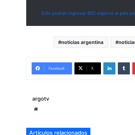
Sólo podrán ingresar 600 viajeros al país po
noticias argentina
noticia
LinkedIn
Tu
Facebook
X
argotv
Sitio
web
Artículos relacionados