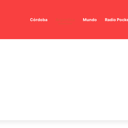
Córdoba
Argentina
Mundo
Radio Pock
EA convoca a los cancilleres de América Latina para repudiar la supres