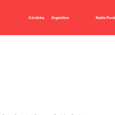
Córdoba
Argentina
Mundo
Radio Pock
ón en el estrecho de Ormuz: ¿cómo afectan los planes de reapertura al 