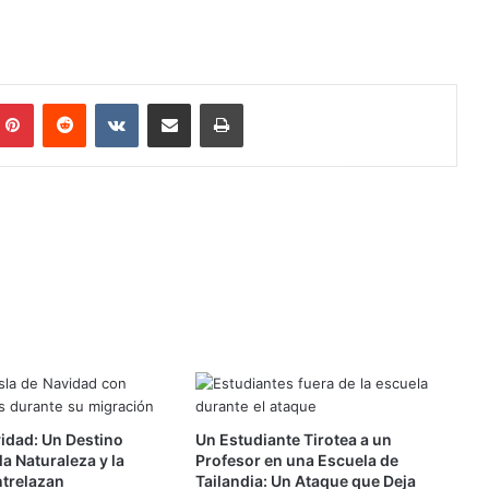
mblr
Pinterest
Reddit
VKontakte
Compartir por mail
Imprimir
vidad: Un Destino
Un Estudiante Tirotea a un
a Naturaleza y la
Profesor en una Escuela de
ntrelazan
Tailandia: Un Ataque que Deja