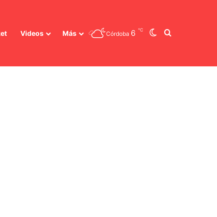
℃
Switch skin
Buscar
6
et
Videos
Más
Córdoba
precio del petróleo?