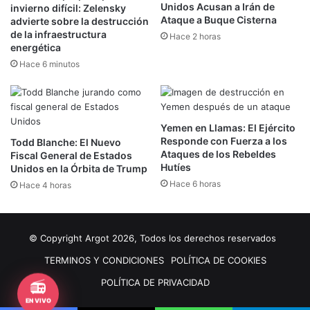
Unidos Acusan a Irán de
invierno difícil: Zelensky
Ataque a Buque Cisterna
advierte sobre la destrucción
de la infraestructura
Hace 2 horas
energética
Hace 6 minutos
Yemen en Llamas: El Ejército
Responde con Fuerza a los
Todd Blanche: El Nuevo
Ataques de los Rebeldes
Fiscal General de Estados
Hutíes
Unidos en la Órbita de Trump
Hace 6 horas
Hace 4 horas
© Copyright Argot 2026, Todos los derechos reservados
TERMINOS Y CONDICIONES
POLÍTICA DE COOKIES
📻
POLÍTICA DE PRIVACIDAD
EN VIVO