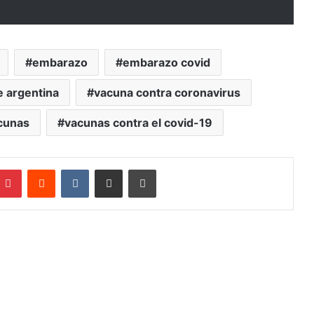
embarazo
embarazo covid
e argentina
vacuna contra coronavirus
cunas
vacunas contra el covid-19
mblr
Pinterest
Reddit
VKontakte
Compartir por mail
Imprimir