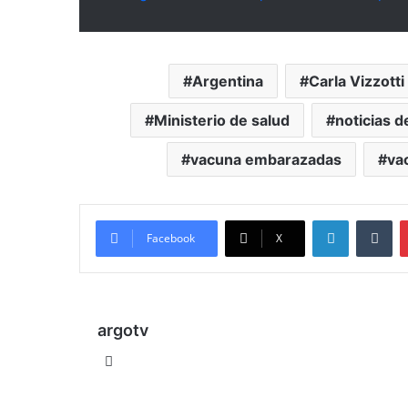
Argentina
Carla Vizzotti
Ministerio de salud
noticias d
vacuna embarazadas
va
LinkedIn
Tu
Facebook
X
argotv
Sitio
web