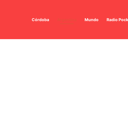
Córdoba
Argentina
Mundo
Radio Pock
ón en el estrecho de Ormuz: ¿cómo afectan los planes de reapertura al 