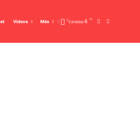
℃
Switch skin
Buscar
6
et
Videos
Más
Córdoba
precio del petróleo?