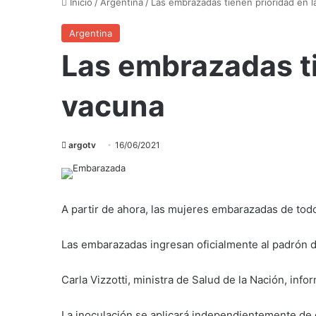
Inicio
/
Argentina
/
Las embrazadas tienen prioridad en l
Argentina
Las embrazadas ti
vacuna
argotv
16/06/2021
A partir de ahora, las mujeres embarazadas de todo 
Las embarazadas ingresan oficialmente al padrón d
Carla Vizzotti, ministra de Salud de la Nación, in
La inoculación se aplicará independientemente de 