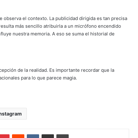
e observa el contexto. La publicidad dirigida es tan precisa
 resulta más sencillo atribuirla a un micrófono encendido
fluye nuestra memoria. A eso se suma el historial de
cepción de la realidad. Es importante recordar que la
acionales para lo que parece magia.
instagram
mblr
Pinterest
Reddit
VKontakte
Compartir por mail
Imprimir