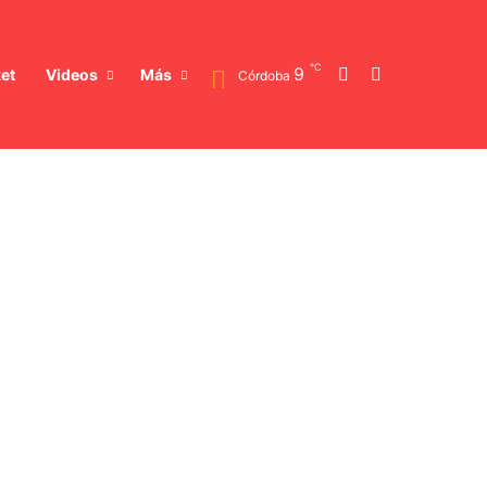
℃
Switch skin
Buscar
9
et
Videos
Más
Córdoba
uncionarias clave