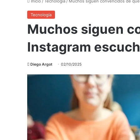
Inicio
/
Tecnología
/
Muchos siguen convencidos de que 
Tecnología
Muchos siguen c
Instagram escuch
Diego Argot
02/10/2025