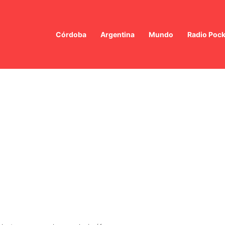
Córdoba
Argentina
Mundo
Radio Pock
nilo contaminado: La Justicia Federal decide la excarcelación de dos exf