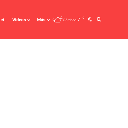
℃
Switch skin
Buscar
7
ket
Videos
Más
Córdoba
ltaje político en el Senado