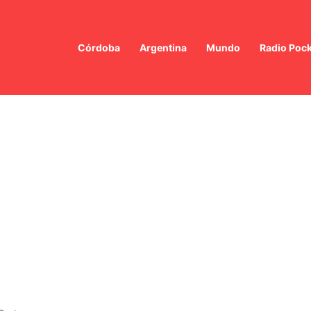
Córdoba
Argentina
Mundo
Radio Poc
or de redacción en la Ley de Propiedad Privada: un momento de fuerte vo