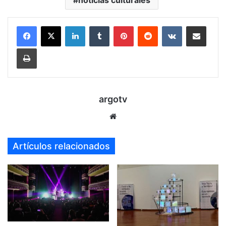
noticias culturales
LinkedIn
Tumblr
Pinterest
Reddit
VKontakte
Compartir por mail
Imprimir
argotv
Sitio
web
Artículos relacionados