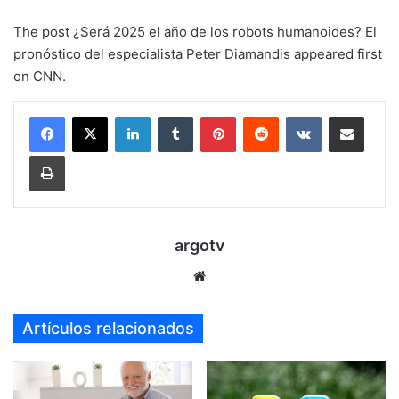
The post ¿Será 2025 el año de los robots humanoides? El
pronóstico del especialista Peter Diamandis appeared first
on CNN.
LinkedIn
Tumblr
Pinterest
Reddit
VKontakte
Compartir por mail
Imprimir
argotv
Sitio
web
Artículos relacionados