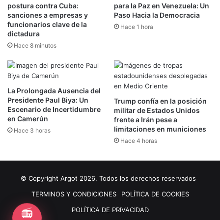
postura contra Cuba:
para la Paz en Venezuela: Un
sanciones a empresas y
Paso Hacia la Democracia
funcionarios clave de la
Hace 1 hora
dictadura
Hace 8 minutos
La Prolongada Ausencia del
Presidente Paul Biya: Un
Trump confía en la posición
Escenario de Incertidumbre
militar de Estados Unidos
en Camerún
frente a Irán pese a
limitaciones en municiones
Hace 3 horas
Hace 4 horas
© Copyright Argot 2026, Todos los derechos reservados
TERMINOS Y CONDICIONES
POLÍTICA DE COOKIES
📻
POLÍTICA DE PRIVACIDAD