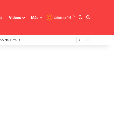
℃
Switch skin
Buscar
14
t
Videos
Más
Córdoba
echo de Ormuz