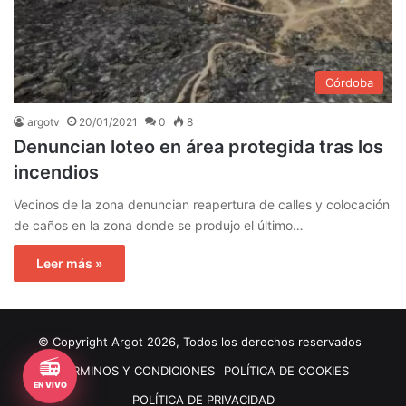
Córdoba
argotv
20/01/2021
0
8
Denuncian loteo en área protegida tras los
incendios
Vecinos de la zona denuncian reapertura de calles y colocación
de caños en la zona donde se produjo el último…
Leer más »
© Copyright Argot 2026, Todos los derechos reservados
📻
TERMINOS Y CONDICIONES
POLÍTICA DE COOKIES
EN VIVO
POLÍTICA DE PRIVACIDAD