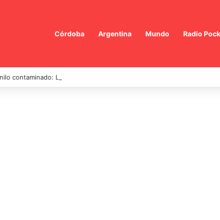
Córdoba
Argentina
Mundo
Radio Pock
nilo contaminado: La Justicia Federal decide la excarcelación de dos ex