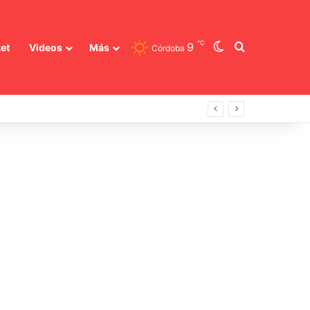
℃
Switch skin
Buscar
9
et
Videos
Más
Córdoba
funcionarias clave