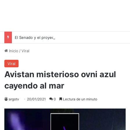
El Senado y el proyecto de desalojo exprés: una victoria para Milei pero un riesgo para las familias inquilinas
Inicio
/
Viral
Viral
Avistan misterioso ovni azul
cayendo al mar
argotv
20/01/2021
0
Lectura de un minuto