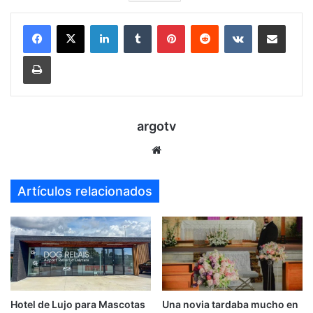
LinkedIn
Tumblr
Pinterest
Reddit
VKontakte
Compartir por mail
Imprimir
argotv
Sitio
web
Artículos relacionados
Hotel de Lujo para Mascotas
Una novia tardaba mucho en