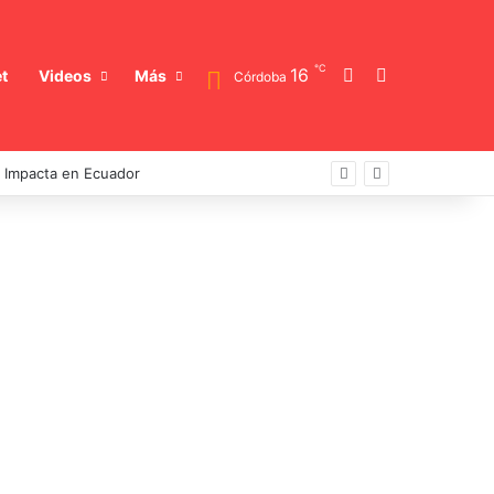
℃
Switch skin
Buscar
16
t
Videos
Más
Córdoba
a Impacta en Ecuador