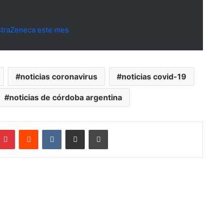
AstraZeneca este mes
noticias coronavirus
noticias covid-19
noticias de córdoba argentina
mblr
Pinterest
Reddit
VKontakte
Compartir por mail
Imprimir