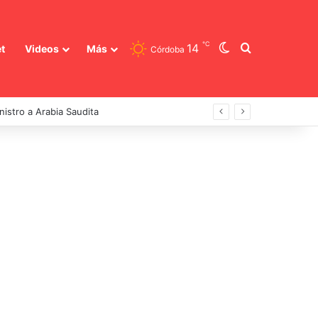
℃
Switch skin
Buscar
14
t
Videos
Más
Córdoba
inistro a Arabia Saudita