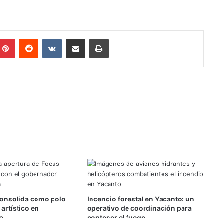
mblr
Pinterest
Reddit
VKontakte
Compartir por mail
Imprimir
onsolida como polo
Incendio forestal en Yacanto: un
 artístico en
operativo de coordinación para
a
contener el fuego