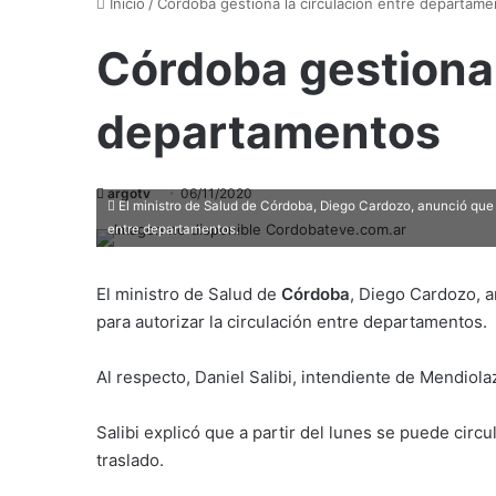
Inicio
/
Córdoba gestiona la circulación entre departame
Córdoba gestiona 
departamentos
argotv
06/11/2020
El ministro de Salud de Córdoba, Diego Cardozo, anunció que la
entre departamentos.
El ministro de Salud de
Córdoba
, Diego Cardozo, a
para autorizar la circulación entre departamentos.
Al respecto, Daniel Salibi, intendiente de Mendiola
Salibi explicó que a partir del lunes se puede circ
traslado.