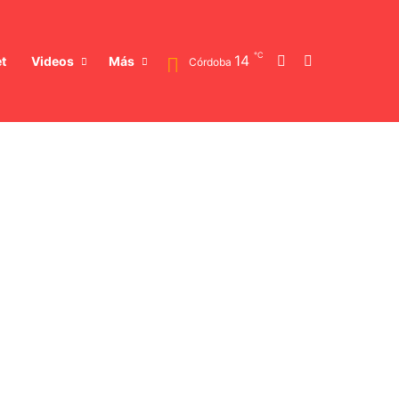
℃
Switch skin
Buscar
14
t
Videos
Más
Córdoba
Pronóstico Reservado