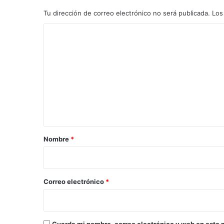
Tu dirección de correo electrónico no será publicada.
Los
C
o
m
e
n
t
a
r
Nombre
*
i
o
*
Correo electrónico
*