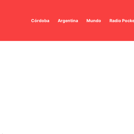
Córdoba
Argentina
Mundo
Radio Pocke
dente Vial en Chaco: El Presidente del Banco del Chaco Internado con 