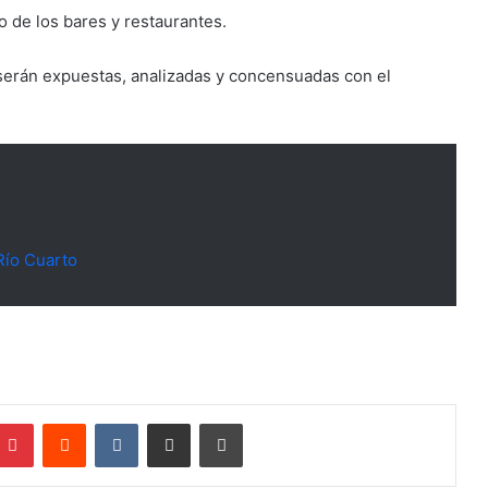
 de los bares y restaurantes.
 serán expuestas, analizadas y concensuadas con el
Río Cuarto
mblr
Pinterest
Reddit
VKontakte
Compartir por mail
Imprimir