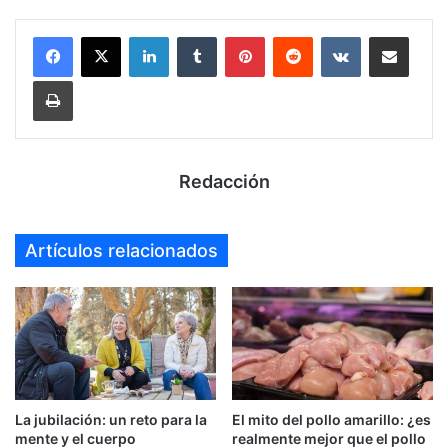
LinkedIn
Tumblr
Pinterest
Reddit
VKontakte
Compartir por mail
Imprimir
Redacción
Artículos relacionados
La jubilación: un reto para la
El mito del pollo amarillo: ¿es
mente y el cuerpo
realmente mejor que el pollo