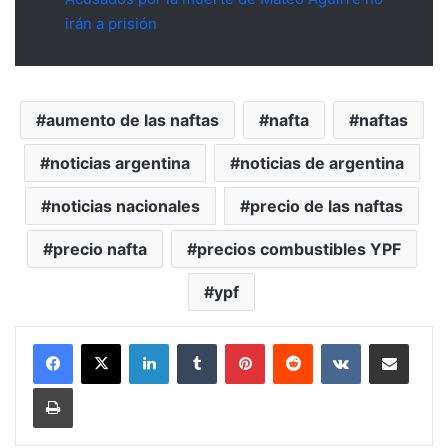
irán a prisión
aumento de las naftas
nafta
naftas
noticias argentina
noticias de argentina
noticias nacionales
precio de las naftas
precio nafta
precios combustibles YPF
ypf
LinkedIn
Tumblr
Pinterest
Reddit
VKontakte
Compartir por mail
Imprimir