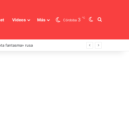
℃
Switch skin
Buscar
3
et
Videos
Más
Córdoba
flota fantasma» rusa