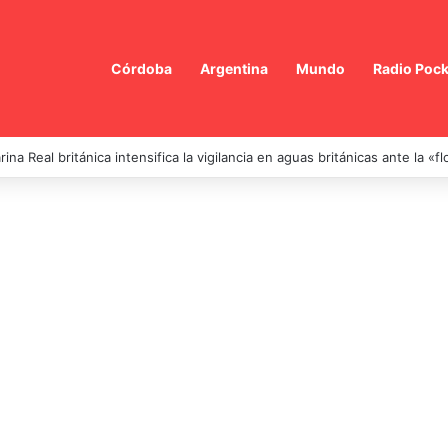
Córdoba
Argentina
Mundo
Radio Pock
ina Real británica intensifica la vigilancia en aguas británicas ante la «