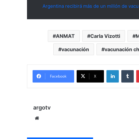
Argentina recibirá más de un millón de vacu
ANMAT
Carla Vizotti
M
vacunación
vacunación ch
LinkedIn
Tu
Facebook
X
argotv
Sitio
web