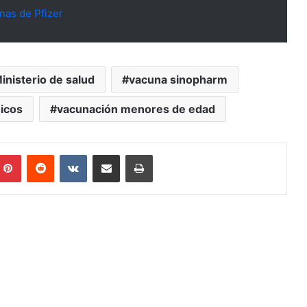
nas de Pfizer
inisterio de salud
vacuna sinopharm
icos
vacunación menores de edad
mblr
Pinterest
Reddit
VKontakte
Compartir por mail
Imprimir