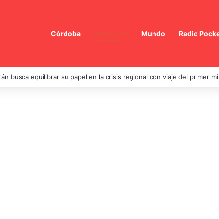
Córdoba
Argentina
Mundo
Radio Pocke
bre el impacto sorprendente de tener hijos en el envejecimiento cereb