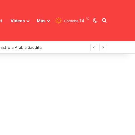
℃
Switch skin
Buscar
14
t
Videos
Más
Córdoba
ral