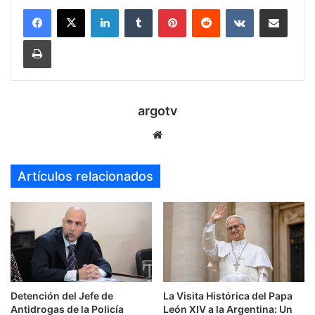
LinkedIn
Tumblr
Pinterest
Reddit
VKontakte
Compartir por mail
Imprimir
argotv
Sitio
web
Artículos relacionados
Detención del Jefe de
La Visita Histórica del Papa
Antidrogas de la Policía
León XIV a la Argentina: Un