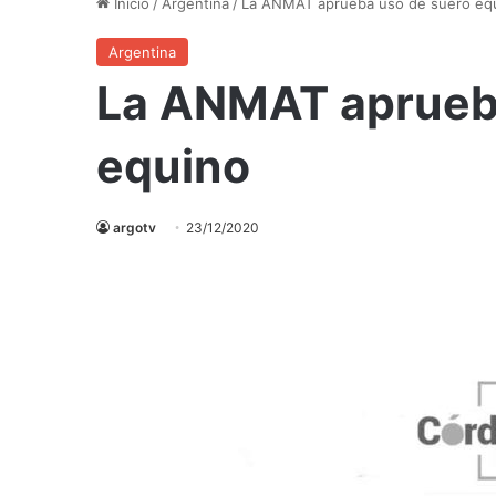
Inicio
/
Argentina
/
La ANMAT aprueba uso de suero eq
Argentina
La ANMAT aprueb
equino
argotv
23/12/2020