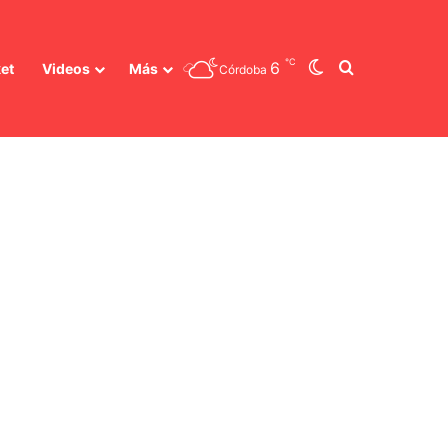
℃
Switch skin
Buscar
6
et
Videos
Más
Córdoba
ad Privada?