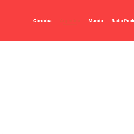
Córdoba
Argentina
Mundo
Radio Pock
rcasmo de José Mayans en el Senado: ¿Qué queda de la Ley de Propied