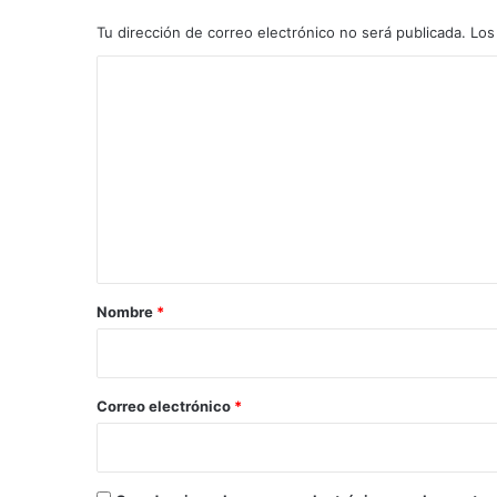
Tu dirección de correo electrónico no será publicada.
Los
C
o
m
e
n
t
a
r
Nombre
*
i
o
*
Correo electrónico
*