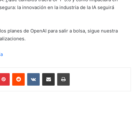
egura: la innovación en la industria de la IA seguirá
os planes de OpenAI para salir a bolsa, sigue nuestra
alizaciones.
ía
mblr
Pinterest
Reddit
VKontakte
Compartir por mail
Imprimir