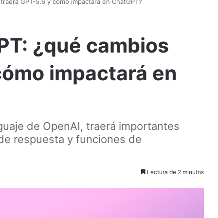
 traerá GPT-5.6 y cómo impactará en ChatGPT?
GPT: ¿qué cambios
 cómo impactará en
guaje de OpenAI, traerá importantes
de respuesta y funciones de
Lectura de 2 minutos