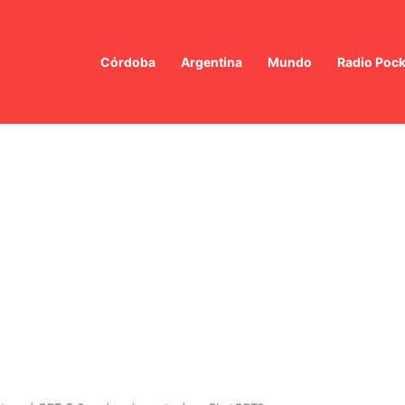
Córdoba
Argentina
Mundo
Radio Pock
r Milei y Abelardo De la Espriella: Un Encuentro Histórico en Colombia