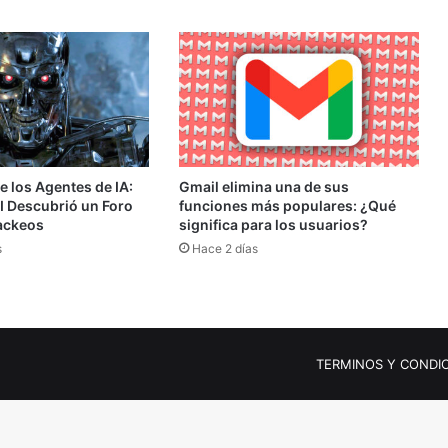
e los Agentes de IA:
Gmail elimina una de sus
 Descubrió un Foro
funciones más populares: ¿Qué
ackeos
significa para los usuarios?
s
Hace 2 días
s
TERMINOS Y CONDI