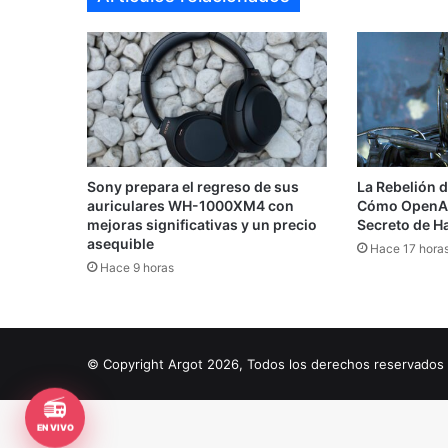
Sony prepara el regreso de sus
La Rebelión d
auriculares WH-1000XM4 con
Cómo OpenAI
mejoras significativas y un precio
Secreto de H
asequible
Hace 17 hora
Hace 9 horas
© Copyright Argot 2026, Todos los derechos reservado
📻
EN VIVO