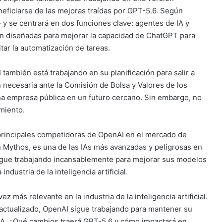
neficiarse de las mejoras traídas por GPT-5.6. Según
y se centrará en dos funciones clave: agentes de IA y
án diseñadas para mejorar la capacidad de ChatGPT para
itar la automatización de tareas.
mbién está trabajando en su planificación para salir a
necesaria ante la Comisión de Bolsa y Valores de los
na empresa pública en un futuro cercano. Sin embargo, no
miento.
 principales competidoras de OpenAI en el mercado de
 Mythos, es una de las IAs más avanzadas y peligrosas en
sigue trabajando incansablemente para mejorar sus modelos
ndustria de la inteligencia artificial.
 más relevante en la industria de la inteligencia artificial.
ctualizado, OpenAI sigue trabajando para mantener su
IA. ¿Qué cambios traerá GPT-5.6 y cómo impactará en