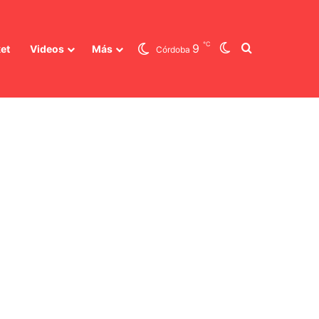
℃
Switch skin
Buscar
9
et
Videos
Más
Córdoba