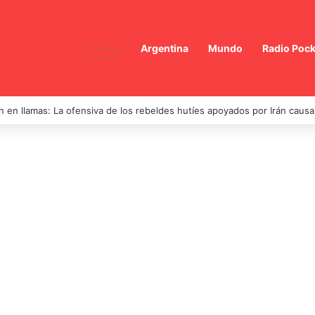
Córdoba
Argentina
Mundo
Radio Pock
 en llamas: La ofensiva de los rebeldes hutíes apoyados por Irán caus