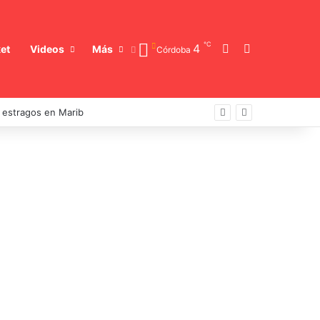
℃
Switch skin
Buscar
4
et
Videos
Más
Córdoba
a estragos en Marib