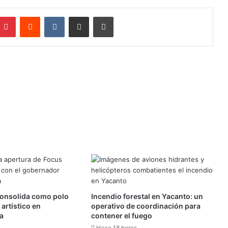
mblr
Pinterest
Reddit
VKontakte
Compartir por mail
Imprimir
onsolida como polo
Incendio forestal en Yacanto: un
 artístico en
operativo de coordinación para
a
contener el fuego
Hace 18 horas