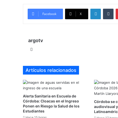
LinkedIn
Tu
Facebook
X
argotv
Sitio
web
Artículos relacionados
Alerta Sanitaria en Escuela de
Córdoba: Cloacas en el Ingreso
Córdoba se c
Ponen en Riesgo la Salud de los
audiovisual y
Estudiantes
Latinoaméric
Hace 15 horas
Hace 17 horas