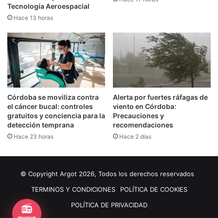
Tecnología Aeroespacial
Hace 13 horas
Córdoba se moviliza contra
Alerta por fuertes ráfagas de
el cáncer bucal: controles
viento en Córdoba:
gratuitos y conciencia para la
Precauciones y
detección temprana
recomendaciones
Hace 23 horas
Hace 2 días
© Copyright Argot 2026, Todos los derechos reservados
TERMINOS Y CONDICIONES
POLÍTICA DE COOKIES
📻
POLÍTICA DE PRIVACIDAD
EN VIVO