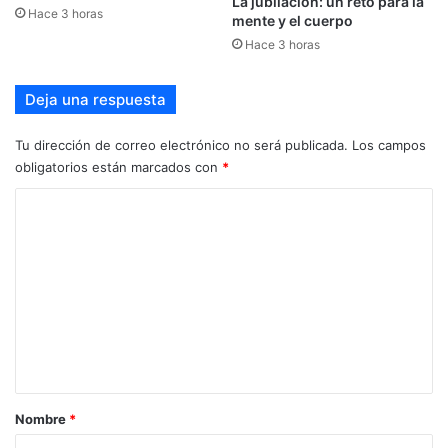
La jubilación: un reto para la
Hace 3 horas
mente y el cuerpo
Hace 3 horas
Deja una respuesta
Tu dirección de correo electrónico no será publicada.
Los campos
obligatorios están marcados con
*
C
o
m
e
n
t
a
r
Nombre
*
i