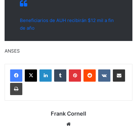
Beneficiarios de AUH recibirán $12 mil a fin
de año
ANSES
LinkedIn
Tumblr
Pinterest
Reddit
VKontakte
Compartir por mail
Imprimir
Frank Cornell
Sitio
web