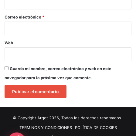
o
*
Correo electrónico
*
Web
Guarda mi nombre, correo electrónico y web en este
navegador para la próxima vez que comente.
© Copyright Argot 2026, Todos los derechos reservados
TERMINOS Y CONDICIONES
POLÍTICA DE COOKIES