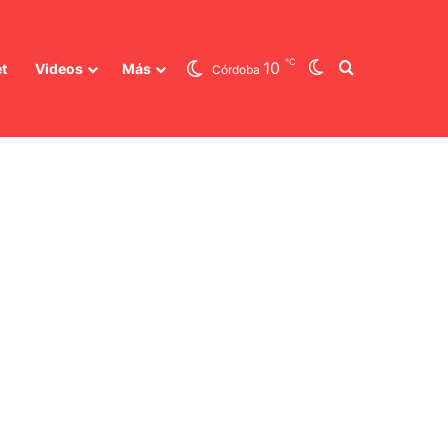
℃
Switch skin
Buscar
10
t
Videos
Más
Córdoba