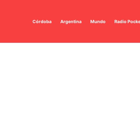
Córdoba
Argentina
Mundo
Radio Pocke
 Milei y Abelardo De la Espriella: Un Encuentro Histórico en Colombia