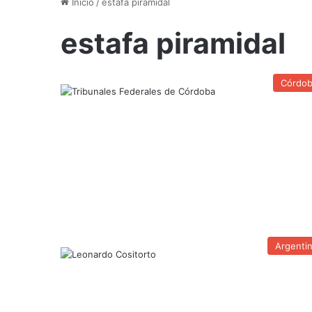
Inicio
/
estafa piramidal
estafa piramidal
Córdo
Argenti