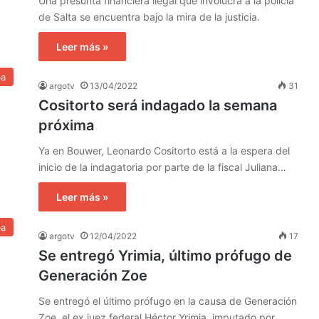
Una presunta financiera ilegal que involucra a la policía
de Salta se encuentra bajo la mira de la justicia.
Leer más »
ba
argotv
13/04/2022
31
Cositorto será indagado la semana
próxima
Ya en Bouwer, Leonardo Cositorto está a la espera del
inicio de la indagatoria por parte de la fiscal Juliana…
Leer más »
ba
argotv
12/04/2022
17
Se entregó Yrimia, último prófugo de
Generación Zoe
Se entregó el último prófugo en la causa de Generación
Zoe, el ex juez federal Héctor Yrimia, imputado por