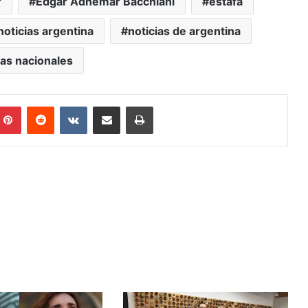
r
Edgar Adhemar Bacchiani
estafa
noticias argentina
noticias de argentina
ias nacionales
mblr
Pinterest
Reddit
VKontakte
Compartir por mail
Imprimir