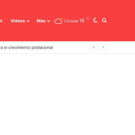
℃
Switch skin
Buscar
18
t
Videos
Más
Córdoba
ra el crecimiento poblacional