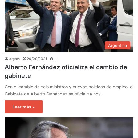
Argentina
argotv
20/09/2021
11
Alberto Fernández oficializa el cambio de
gabinete
Con el cambio de seis ministros y nuevas políticas de empleo, el
Gabinete de Alberto Fernández se oficializa hoy.
Leer más »