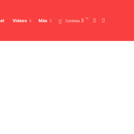
℃
Switch skin
Buscar
3
et
Videos
Más
Córdoba
lota fantasma» rusa