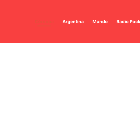
Córdoba
Argentina
Mundo
Radio Pock
ina Real británica intensifica la vigilancia en aguas británicas ante la «f