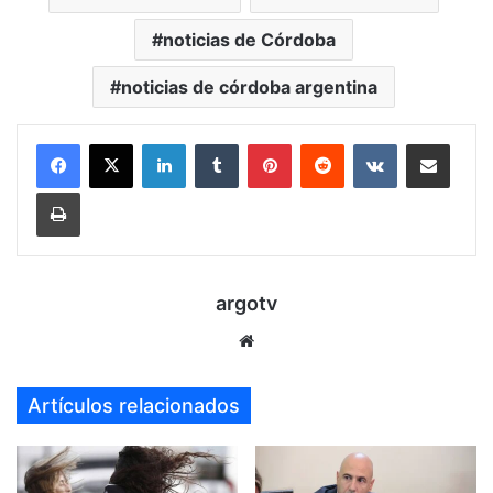
noticias de Córdoba
noticias de córdoba argentina
LinkedIn
Tumblr
Pinterest
Reddit
VKontakte
Compartir por mail
Imprimir
argotv
Sitio
web
Artículos relacionados