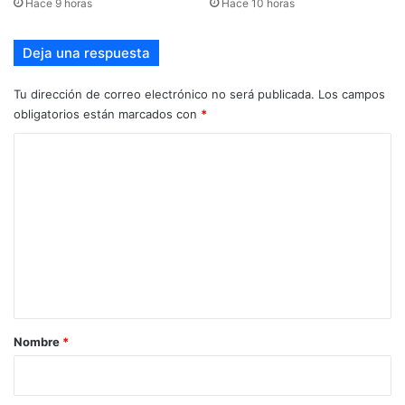
Hace 9 horas
Hace 10 horas
Deja una respuesta
Tu dirección de correo electrónico no será publicada.
Los campos
obligatorios están marcados con
*
C
o
m
e
n
t
a
r
Nombre
*
i
o