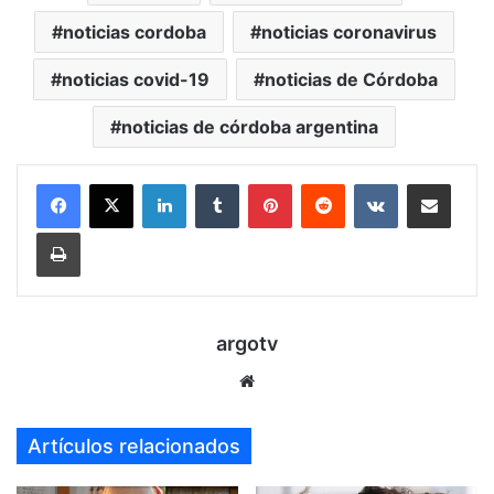
noticias cordoba
noticias coronavirus
noticias covid-19
noticias de Córdoba
noticias de córdoba argentina
LinkedIn
Tumblr
Pinterest
Reddit
VKontakte
Compartir por mail
Imprimir
argotv
Sitio
web
Artículos relacionados