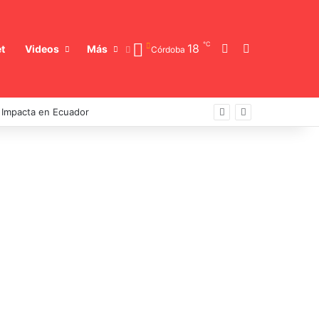
℃
Switch skin
Buscar
18
t
Videos
Más
Córdoba
a Impacta en Ecuador