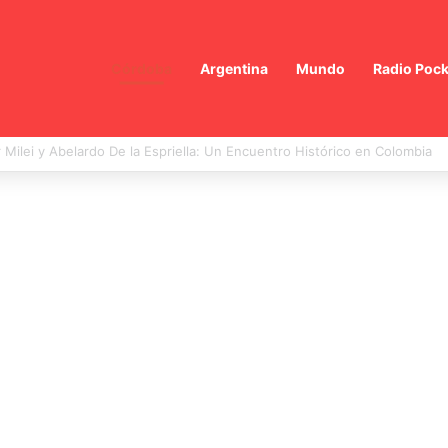
Córdoba
Argentina
Mundo
Radio Pock
volución de la IA en la creación de virus: un paso hacia la lucha contra b