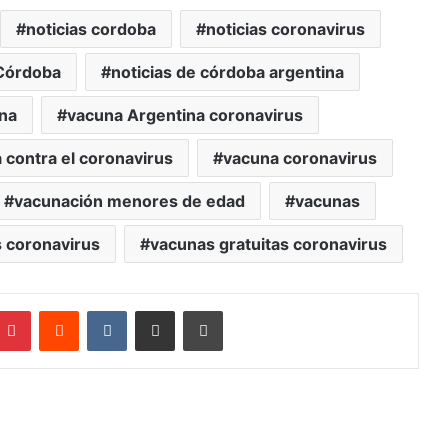
noticias cordoba
noticias coronavirus
 Córdoba
noticias de córdoba argentina
na
vacuna Argentina coronavirus
 contra el coronavirus
vacuna coronavirus
vacunación menores de edad
vacunas
 coronavirus
vacunas gratuitas coronavirus
mblr
Pinterest
Reddit
VKontakte
Compartir por mail
Imprimir