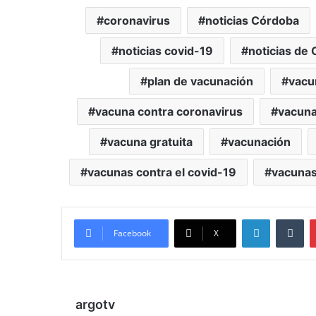
coronavirus
noticias Córdoba
noticias covid-19
noticias de
plan de vacunación
vacu
vacuna contra coronavirus
vacuna
vacuna gratuita
vacunación
vacunas contra el covid-19
vacunas
LinkedIn
Tu
Facebook
X
argotv