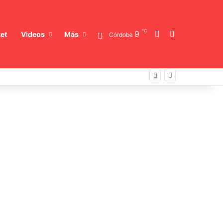
℃
Switch skin
Buscar
9
et
Videos
Más
Córdoba
acterias resistentes