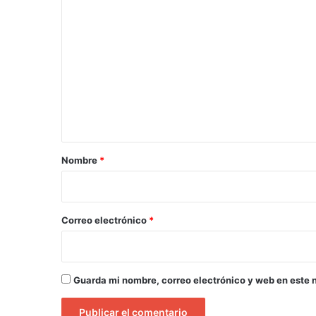
C
o
m
e
n
t
a
r
Nombre
*
i
o
*
Correo electrónico
*
Guarda mi nombre, correo electrónico y web en este 