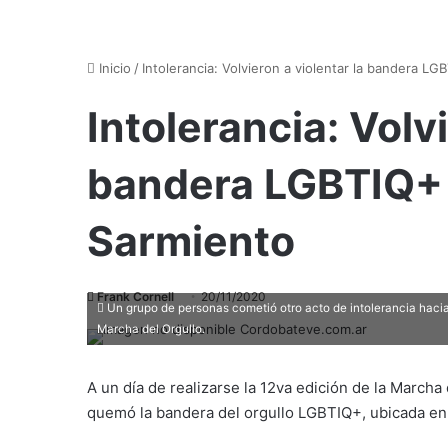
Inicio
/
Intolerancia: Volvieron a violentar la bandera L
Intolerancia: Volvi
bandera LGBTIQ+ 
Sarmiento
Frank Cornell
20/11/2020
Un grupo de personas cometió otro acto de intolerancia hacia
Marcha del Orgullo.
A un día de realizarse la 12va edición de la March
quemó la bandera del orgullo LGBTIQ+, ubicada en