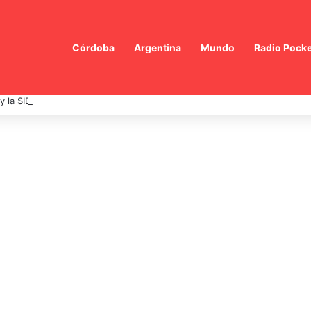
Córdoba
Argentina
Mundo
Radio Pocke
 y la SIDE: Una alianza estratégica contra el terrorismo y el crimen orga