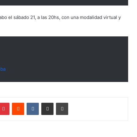
abo el sábado 21, a las 20hs, con una modalidad virtual y
oba
mblr
Pinterest
Reddit
VKontakte
Compartir por mail
Imprimir