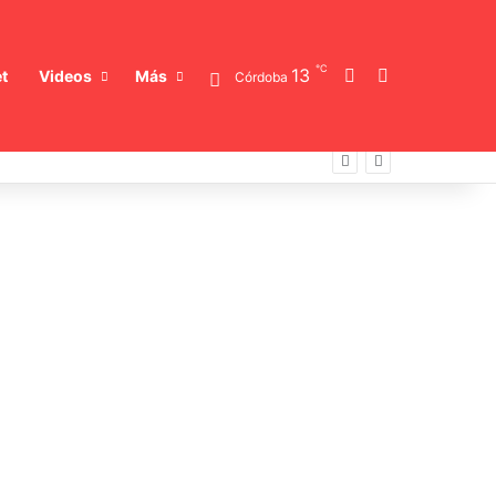
℃
Switch skin
Buscar
13
t
Videos
Más
Córdoba
nizado