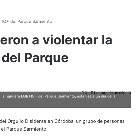
GBTIQ+ del Parque Sarmiento
eron a violentar la
del Parque
0
Lectura de un minuto
 la bandera LGBTIQ+ del Parque Sarmiento, esta vez a un día de la
a del Orgullo Disidente en Córdoba, un grupo de personas
 el Parque Sarmiento.