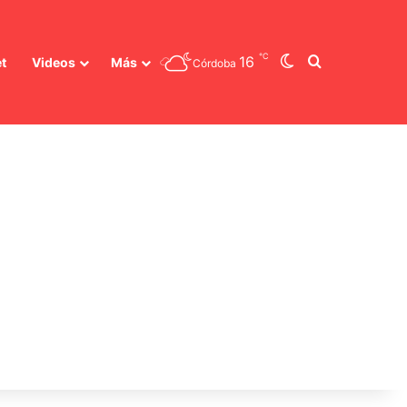
℃
Switch skin
Buscar
16
t
Videos
Más
Córdoba
s entre Estados Unidos e Irán?