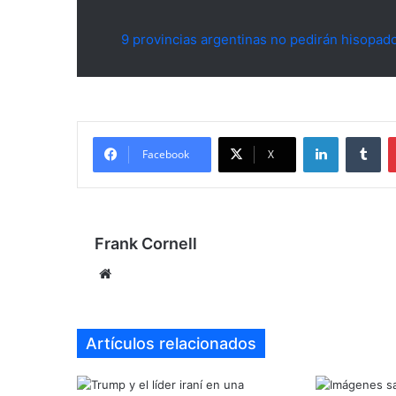
9 provincias argentinas no pedirán hisopado
LinkedIn
Tu
Facebook
X
Frank Cornell
Sitio
web
Artículos relacionados