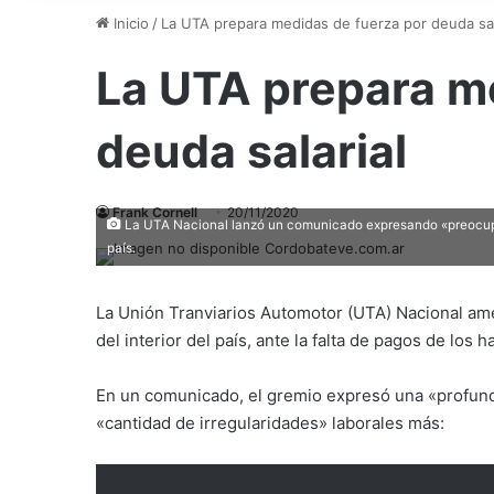
Inicio
/
La UTA prepara medidas de fuerza por deuda sal
La UTA prepara m
deuda salarial
Frank Cornell
20/11/2020
La UTA Nacional lanzó un comunicado expresando «preocupac
país.
La Unión Tranviarios Automotor (UTA) Nacional ame
del interior del país, ante la falta de pagos de los
En un comunicado, el gremio expresó una «profund
«cantidad de irregularidades» laborales más: