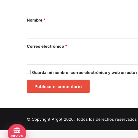
a
r
Nombre
*
i
o
*
Correo electrónico
*
Guarda mi nombre, correo electrónico y web en este 
© Copyright Argot 2026, Todos los derechos reservado
📻
EN VIVO