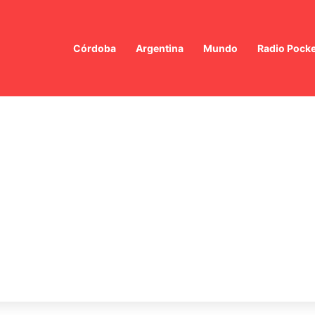
Córdoba
Argentina
Mundo
Radio Pocke
p busca solución pacífica con Irán: ¿Un nuevo capítulo en las relacione