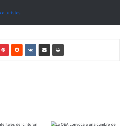
 a turistas
mblr
Pinterest
Reddit
VKontakte
Compartir por mail
Imprimir