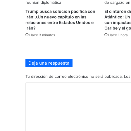
Trump busca solución pacífica con
El cinturón d
Irán: ¿Un nuevo capítulo en las
Atlántico: U
relaciones entre Estados Unidos e
con impactos
Irán?
Caribe y el g
Hace 3 minutos
Hace 1 hora
Deja una respuesta
Tu dirección de correo electrónico no será publicada.
Los
C
o
m
e
n
t