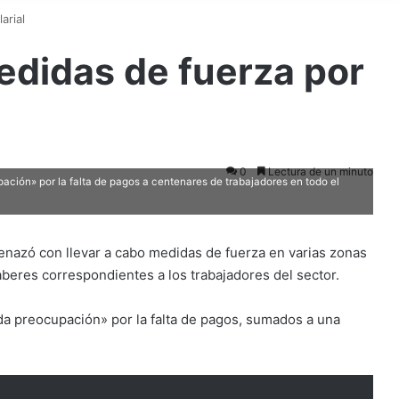
arial
edidas de fuerza por
0
Lectura de un minuto
ión» por la falta de pagos a centenares de trabajadores en todo el
nazó con llevar a cabo medidas de fuerza en varias zonas
 haberes correspondientes a los trabajadores del sector.
a preocupación» por la falta de pagos, sumados a una