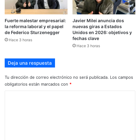
Fuerte malestar empresarial:
Javier Milei anuncia dos
la reforma laboral y el papel
nuevas giras a Estados
de Federico Sturzenegger
Unidos en 2026: objetivos y
fechas clave
Hace 3 horas
Hace 3 horas
Deja una respuesta
Tu dirección de correo electrónico no será publicada.
Los campos
obligatorios están marcados con
*
C
o
m
e
n