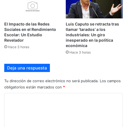
El Impacto de las Redes
Luis Caputo se retracta tras
Sociales en el Rendimiento
llamar ‘tarados’ a los
Escolar: Un Estudio
industriales: Un giro
Revelador
inesperado en la política
económica
Hace 3 horas
Hace 3 horas
Deja una respuesta
Tu dirección de correo electrónico no será publicada.
Los campos
obligatorios están marcados con
*
C
o
m
e