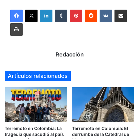
LinkedIn
Tumblr
Pinterest
Reddit
VKontakte
Compartir por mail
Imprimir
Redacción
Artículos relacionados
Terremoto en Colombia: La
Terremoto en Colombia: El
tragedia que sacudió al país
derrumbe de la Catedral de