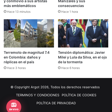
y conmovió a sus artistas
Manizales y sus
más emblemáticos
consecuencias
Hace 13 minutos
Hace 1 hora
Terremoto de magnitud 7.4
Tensión diplomática: Javier
en Colombia: daños y
Milei y Lula da Silva, en el ojo
réplicas en el país
de la tormenta
Hace 3 horas
Hace 6 horas
© Copyright Argot 2026, Todos los derechos reservados
TERMINOS Y CONDICIONES
POLÍTICA DE COOKIES
📻
POLÍTICA DE PRIVACIDAD
EN VIVO