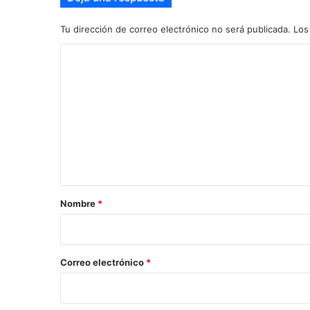
Tu dirección de correo electrónico no será publicada.
Los
C
o
m
e
n
t
a
r
Nombre
*
i
o
*
Correo electrónico
*