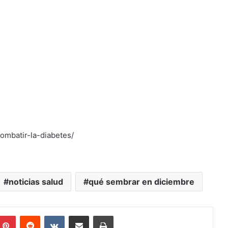
ombatir-la-diabetes/
noticias salud
qué sembrar en diciembre
mblr
Pinterest
Reddit
VKontakte
Compartir por mail
Imprimir