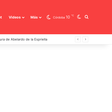
℃
Switch skin
Buscar
10
t
Videos
Más
Córdoba
dura de Abelardo de la Espriella