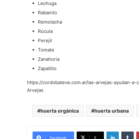
Lechuga
Rabanito
Remolacha
Rúcula
Perejil
Tomate
Zanahoria
Zapallito
https://cordobateve.com.ar/las-arvejas-ayudan-a-c
Arvejas
huerta orgánica
huerta urbana
LinkedIn
Tu
Facebook
X