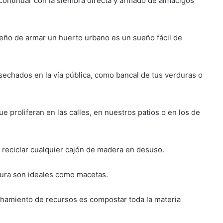
continuar con la siembra directa y armado de almácigos
ueño de armar un huerto urbano es un sueño fácil de
echados en la vía pública, como bancal de tus verduras o
e proliferan en las calles, en nuestros patios o en los de
 reciclar cualquier cajón de madera en desuso.
tura son ideales como macetas.
chamiento de recursos es compostar toda la materia