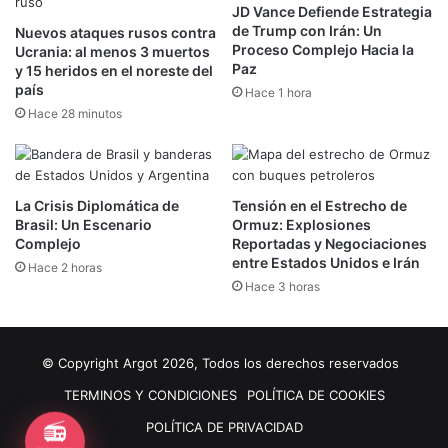
JD Vance Defiende Estrategia
de Trump con Irán: Un
Nuevos ataques rusos contra
Proceso Complejo Hacia la
Ucrania: al menos 3 muertos
Paz
y 15 heridos en el noreste del
país
Hace 1 hora
Hace 28 minutos
La Crisis Diplomática de
Tensión en el Estrecho de
Brasil: Un Escenario
Ormuz: Explosiones
Complejo
Reportadas y Negociaciones
entre Estados Unidos e Irán
Hace 2 horas
Hace 3 horas
© Copyright Argot 2026, Todos los derechos reservados
TERMINOS Y CONDICIONES
POLÍTICA DE COOKIES
📻
POLÍTICA DE PRIVACIDAD