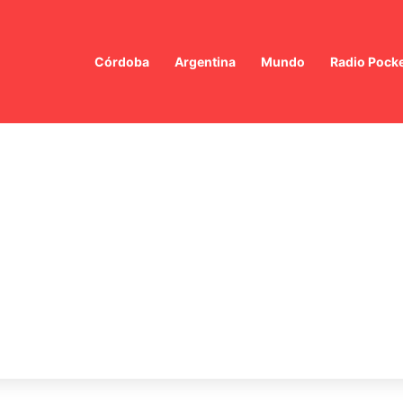
Córdoba
Argentina
Mundo
Radio Pock
ón política: Quirno acusa a Villarruel de «pseudogolpista» y pide su ren