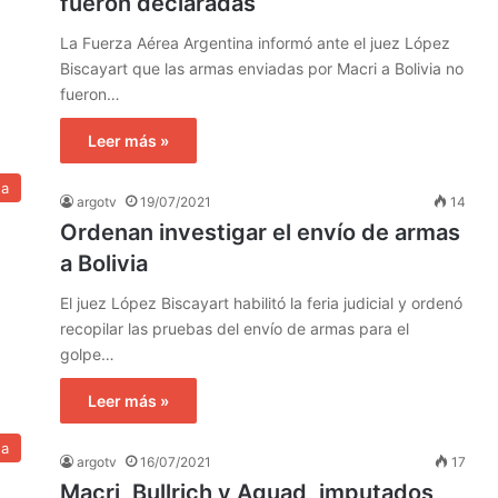
fueron declaradas
La Fuerza Aérea Argentina informó ante el juez López
Biscayart que las armas enviadas por Macri a Bolivia no
fueron…
Leer más »
na
argotv
19/07/2021
14
Ordenan investigar el envío de armas
a Bolivia
El juez López Biscayart habilitó la feria judicial y ordenó
recopilar las pruebas del envío de armas para el
golpe…
Leer más »
na
argotv
16/07/2021
17
Macri, Bullrich y Aguad, imputados