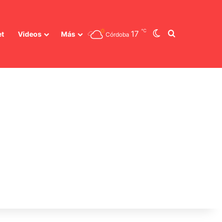
℃
Switch skin
Buscar
17
et
Videos
Más
Córdoba
uncia